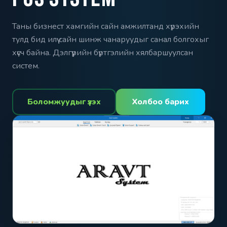
Таны бизнест хамгийн сайн амжилтанд хүрэхийн
тулд бид илүү сайн шинж чанаруудыг санал болгохыг
хүсч байна. Дэлгүүрийн бүртгэлийн хялбаршуулсан
систем.
Боломжуудыг үзэх
Холбоо барих